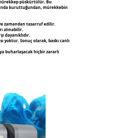
e mürekkep püskürtülür. Bu
anında kuruttuğundan, mürekkebin
e zamandan tasarruf edilir.
ı alınabilir.
şı dayanıklıdır.
ı yoktur. Sonuç olarak, baskı canlı
ya buharlaşacak hiçbir zararlı