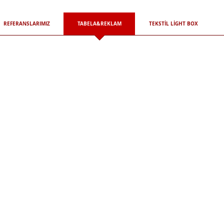
REFERANSLARIMIZ
TABELA&REKLAM
TEKSTİL LİGHT BOX
Afiş Branda - Folyo Baskı - OWV Folyo Baskı - UV Bas