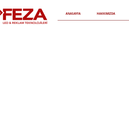
ANASAYFA
HAKKIMIZDA
Işıklı - Işıksız Vinly - 