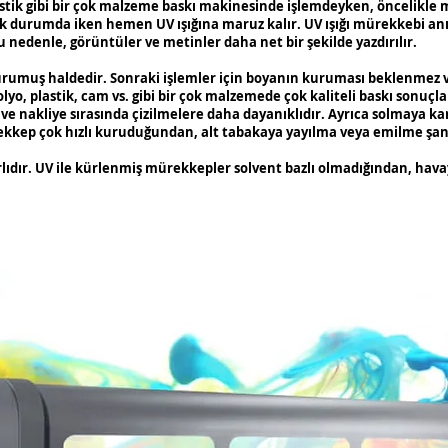
plastik gibi bir çok malzeme baskı makinesinde işlemdeyken, öncelikl
 durumda iken hemen UV ışığına maruz kalır. UV ışığı mürekkebi 
 nedenle, görüntüler ve metinler daha net bir şekilde yazdırılır.
rumuş haldedir. Sonraki işlemler için boyanın kuruması beklenmez v
lyo, plastik, cam vs. gibi bir çok malzemede çok kaliteli baskı sonuçlar
e nakliye sırasında çizilmelere daha dayanıklıdır. Ayrıca solmaya kar
ekkep çok hızlı kuruduğundan, alt tabakaya yayılma veya emilme şans
lıdır. UV ile kürlenmiş mürekkepler solvent bazlı olmadığından, hava