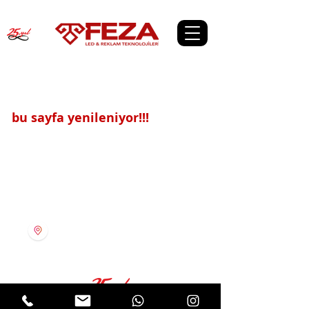
bu sayfa yenileniyor!!!
ivedik osb. 24.cad. 2261. sok. 23/A
YENİMAHALLE/ANKARA
0 312 394 44 07 -0 532
162 53 54
info@fezaledreklam.com